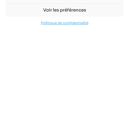
Voir les préférences
Politique de confidentialité
Votre Mairie
4, rue étroite
74540 Alby-sur-Chéran
04 50 68 10 10
accueil@mairie-alby-sur-cheran.fr
Du lundi au vendredi : 8h30 – 12h
Le mardi après-midi : 13h30 – 18h30
Les lundis et jeudis après-midis : 13h30-17h30 (sur