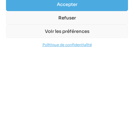
Accepter
Refuser
Voir les préférences
Politique de confidentialité
Votre Mairie
4, rue étroite
74540 Alby-sur-Chéran