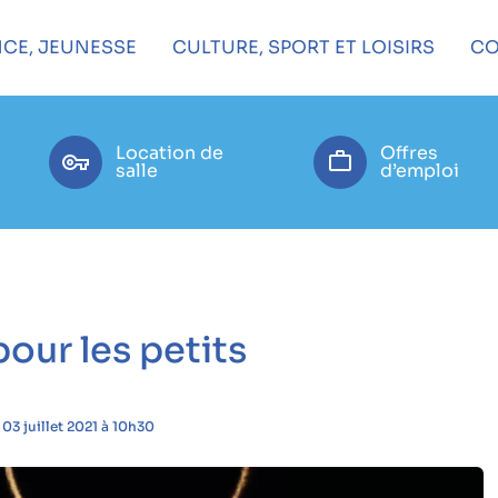
CE, JEUNESSE
CULTURE, SPORT ET LOISIRS
CO
Location de
Offres
salle
d’emploi
ur les petits
03 juillet 2021 à 10h30