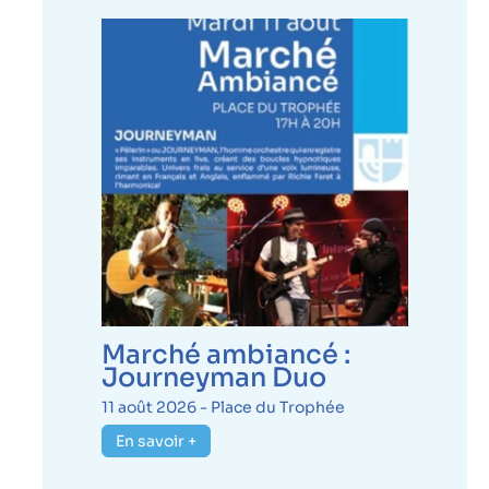
Marché ambiancé :
Journeyman Duo
11 août 2026 -
Place du Trophée
En savoir +