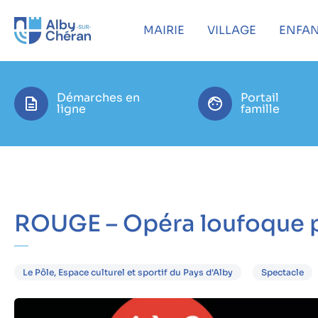
MAIRIE
VILLAGE
ENFAN
Démarches en
Portail
ligne
famille
ROUGE – Opéra loufoque po
Le Pôle, Espace culturel et sportif du Pays d'Alby
Spectacle