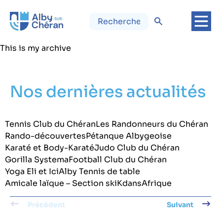
This is my archive
Nos dernières actualités
Tennis Club du Chéran
Les Randonneurs du Chéran
Rando-découvertes
Pétanque Albygeoise
Karaté et Body-Karaté
Judo Club du Chéran
Gorilla Systema
Football Club du Chéran
Yoga Eli et Ici
Alby Tennis de table
Amicale laïque – Section ski
KdansAfrique
Précédent
Suivant