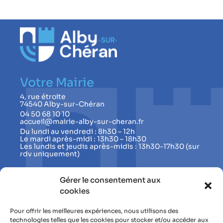
Votre Mairie
4, rue étroite
74540 Alby-sur-Chéran
04 50 68 10 10
accueil@mairie-alby-sur-cheran.fr
Du lundi au vendredi : 8h30 – 12h
Le mardi après-midi : 13h30 – 18h30
Les lundis et jeudis après-midis : 13h30-17h30 (sur
rdv uniquement)
Suivre la Mairie
Gérer le consentement aux
cookies
Magazine municipal
S’inscrire à la newsletter
Pour offrir les meilleures expériences, nous utilisons des
Page facebook
technologies telles que les cookies pour stocker et/ou accéder aux